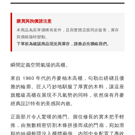
購買與詢價請注意
本商品為高單價稀有老件，且與實體店面同步販售，庫存
與價格隨時變動。
下單前為確認商品現況與庫存，請務必先聯絡我們。
瞬間定義空間氣場的高櫃。
來自 1960 年代的丹麥柚木高櫃，勾勒出磅礴且優
雅的輪廓。匠人巧妙地馴服了厚實的木料，讓這座
旗艦級高櫃在展現不凡氣勢的同時，依然保有丹麥
經典設計特有的美感與內斂。
正面那片令人驚嘆的捲門。握住修長的實木把手輕
推，由無數精密切割木條拼接而成的門扇，宛如滑
順的絲綢般隱沒入櫃體兩側。內部中央配置了專收