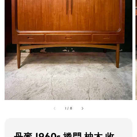
1
/
8
丹麥 1960s 捲門 柚木 收