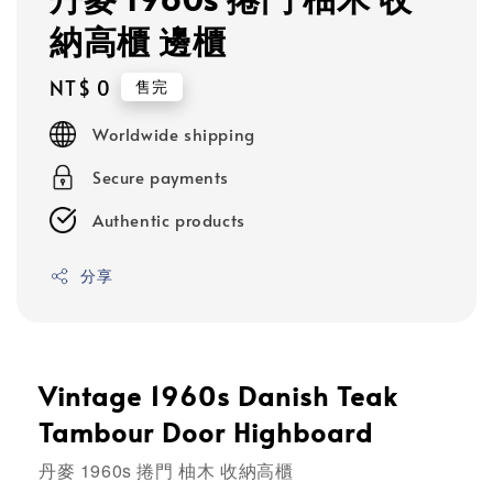
納高櫃 邊櫃
Regular
NT$ 0
售完
price
Worldwide shipping
Secure payments
Authentic products
分享
Vintage 1960s Danish Teak
Tambour Door Highboard
丹麥 1960s 捲門 柚木 收納高櫃