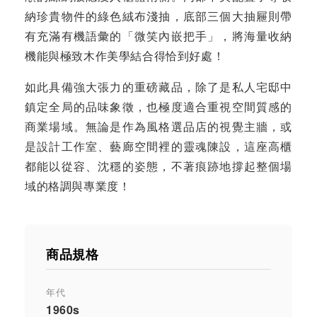
納珍貴物件的綠色絨布淺抽，底部三個大抽屜則帶
有充滿有機語彙的「微笑內嵌把手」，將海量收納
機能與極致木作美學結合得恰到好處！
如此具備強大張力的重磅藏品，除了是私人宅邸中
鎮定全局的品味象徵，也極度適合重視空間質感的
商業場域。無論是作為風格選品店的視覺主牆，或
是設計工作室、藝廊空間裡的靈魂陳設，這座高櫃
都能以從容、沈穩的姿態，不著痕跡地撐起整個場
域的格調與專業度！
商品規格
年代
1960s