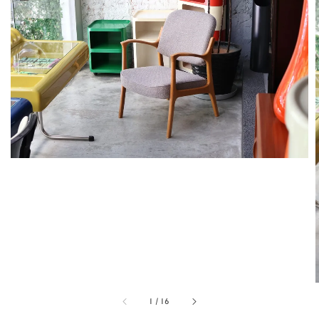
1
/
16