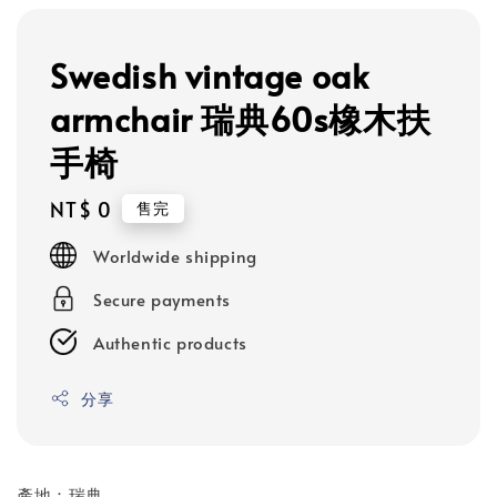
Swedish vintage oak
armchair 瑞典60s橡木扶
手椅
Regular
NT$ 0
售完
price
Worldwide shipping
Secure payments
Authentic products
分享
產地：瑞典