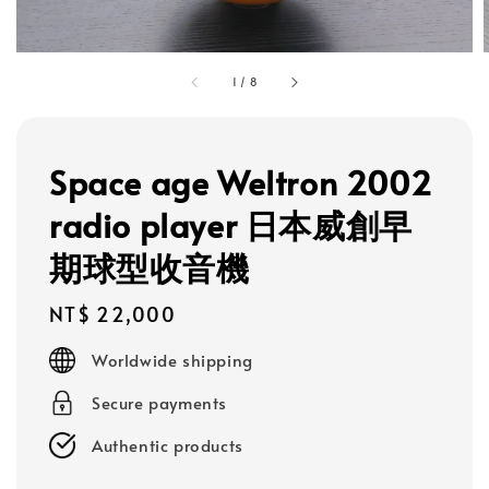
1
/
8
Space age Weltron 2002
radio player 日本威創早
期球型收音機
Regular
NT$ 22,000
price
Worldwide shipping
Secure payments
Authentic products