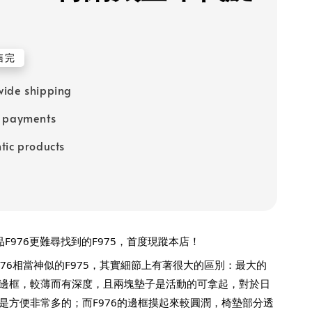
售完
ide shipping
e payments
tic products
夢幻逸品F976更難尋找到的F975，首度現蹤本店！
976相當神似的F975，其實細節上有著很大的區別：最大的
邊框，較薄而有深度，且兩塊墊子是活動的可拿起，對於日
是方便非常多的；而F976的邊框摸起來較圓潤，椅墊部分透