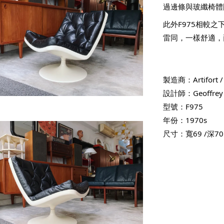
過邊條與玻纖椅體
此外F975相較
雷同，一樣舒適，
製造商：Artifort 
設計師：Geoffrey 
型號：F975
年份：1970s
尺寸：寬69 /深70