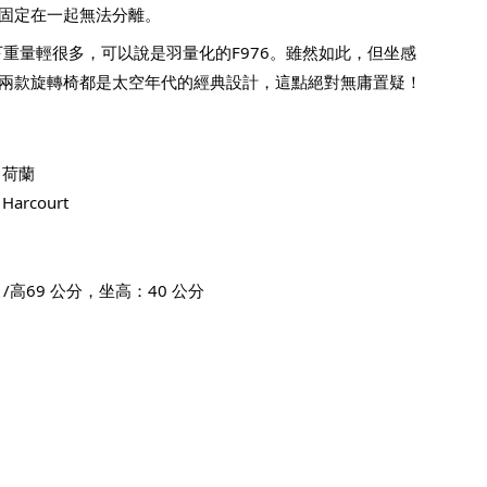
固定在一起無法分離。
之下重量輕很多，可以說是羽量化的F976。雖然如此，但坐感
兩款旋轉椅都是太空年代的經典設計，這點絕對無庸置疑！
/ 荷蘭
Harcourt
 /高69 公分，坐高：40 公分