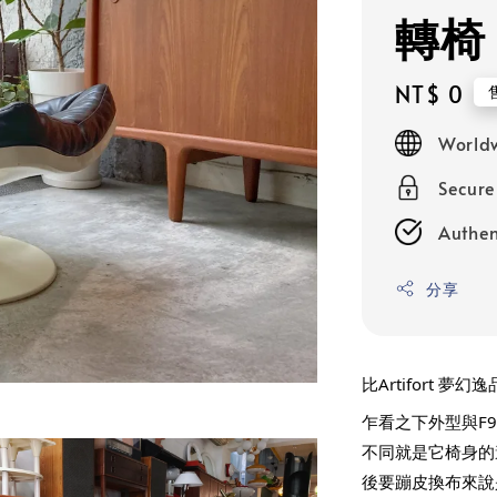
轉椅
Regular
NT$ 0
price
Worldw
Secur
Authen
分享
比Artifort 
乍看之下外型與F
不同就是它椅身的
後要蹦皮換布來說