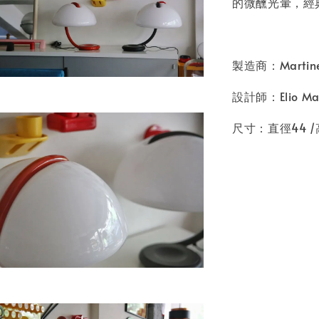
的微醺光暈，經
製造商：Martinel
設計師：Elio Mart
尺寸：直徑44 /