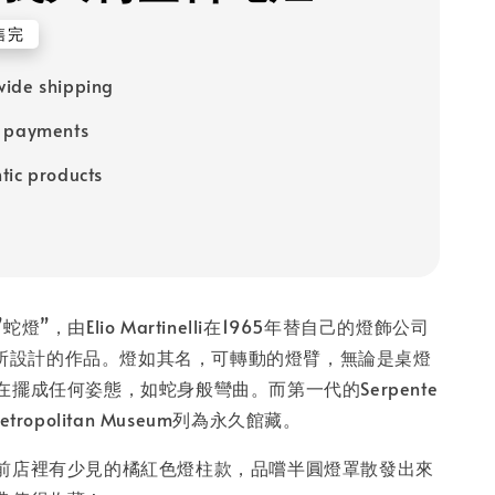
售完
ide shipping
e payments
tic products
”，由Elio Martinelli在1965年替自己的燈飾公司
i Luce所設計的作品。燈如其名，可轉動的燈臂，無論是桌燈
擺成任何姿態，如蛇身般彎曲。而第一代的Serpente
tropolitan Museum列為永久館藏。
前店裡有少見的橘紅色燈柱款，品嚐半圓燈罩散發出來