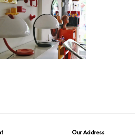
pt
Our Address