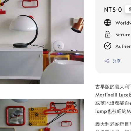
Regular
NT$ 0
price
Worldw
Secur
Authen
分享
古早版的義大利”蛇燈
Martinell
或落地燈都能自在
lamp也被紐約Me
義大利老蛇燈目