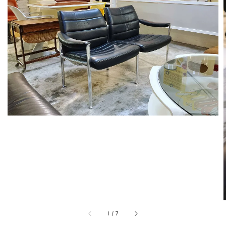
1
/
7