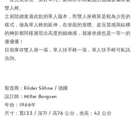
雙人椅。
之前陸續進過此款的單人版本，而雙人座椅算是較為少見的
樣式，做為單人椅的延伸，在坐面的形體、皮況質感與結構
的轉折都同樣展現出高度的細緻感，就連坐感也是一等一的
優優優！
目前庫存雙人座一張，單人扶手椅一張，單人扶手椅可私訊
洽詢。
製造商：Röder Söhne / 德國
設計師：Miller Borgsen
年份：1966年
尺寸：寬133 / 深71 / 高76 公分，坐高：42 公分