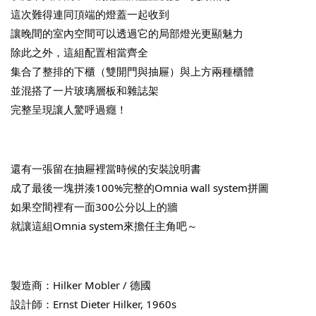
這次難得連同頂端的燈蓋一起收到
讓晚間的室內空間可以透過它的局部燈光更顯魅力
除此之外，這組配置相當齊全
集合了整排的下櫃（雙開門與抽屜）與上方兩種櫃體
並混搭了一片玻璃層板和雜誌架
完整呈現讓人驚呼過癮！
還有一張留在抽屜裡當時候的安裝說明書
成了最後一塊拼湊100%完整的Omnia wall system拼圖
如果空間裡有一面300公分以上的牆
就讓這組Omnia system來擔任主角吧～
製造商：Hilker Mobler / 德國
設計師：Ernst Dieter Hilker, 1960s