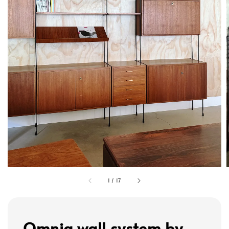
1
/
17
Omnia wall system by