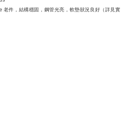
tage 老件，結構穩固，鋼管光亮，軟墊狀況良好（詳見實