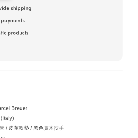
ide shipping
e payments
tic products
rcel Breuer
Italy)
 / 皮革軟墊 / 黑色實木扶手
us