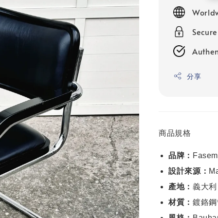
price
Worldw
Secur
Authen
分享
商品規格
品牌：
Fasem
設計來源：
Ma
產地：
義大利 (
材質：
鍍鉻鋼管
風格：
Bauha