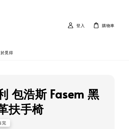
登入
購物車
關於覓得
 包浩斯 Fasem 黑
革扶手椅
售完