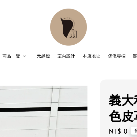
商品一覽
一元起標
室內設計
本店地址
傢俬專欄
義大利
色皮
Regular
NT$ 0