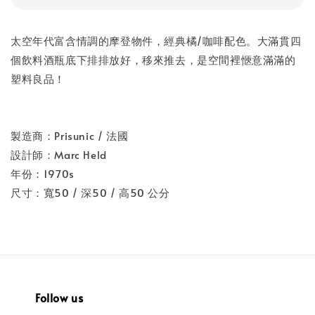
太空年代富含情調的摩登物件，經典橘/咖啡配色。大滿貫四
個飲料酒瓶底下排排放好，移來推去，是空間裡愜意滿滿的
塑料良品！
製造商：Prisunic / 法國
設計師：Marc Held
年份：1970s
尺寸：寬50 / 深50 / 高50 公分
Follow us