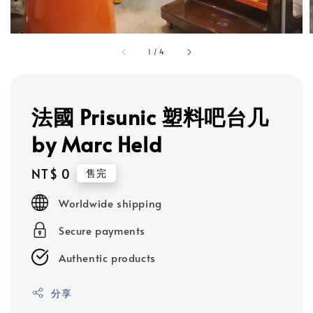
1
/
4
法國 Prisunic 塑料吧台几
by Marc Held
Regular
NT$ 0
售完
price
Worldwide shipping
Secure payments
Authentic products
分享