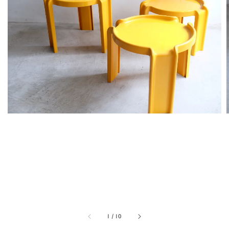
1
/
10