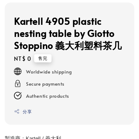
Kartell 4905 plastic
nesting table by Giotto
Stoppino 義大利塑料茶几
Regular
NT$ 0
售完
price
Worldwide shipping
Secure payments
Authentic products
分享
製造商：Kartell / 義大利