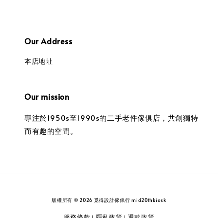
Our Address
本店地址
Our mission
專注於1950s至1990s的二手老件傢俱店，共創獨特
而有趣的空間。
版權所有 © 2026 覓得設計傢俬行 mid20thkiosk
服務條款
隱私政策
退款政策
|
|