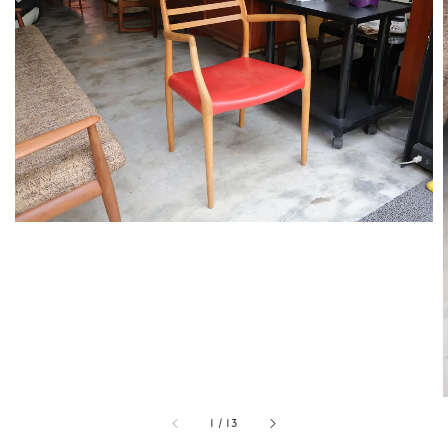
1
/
13