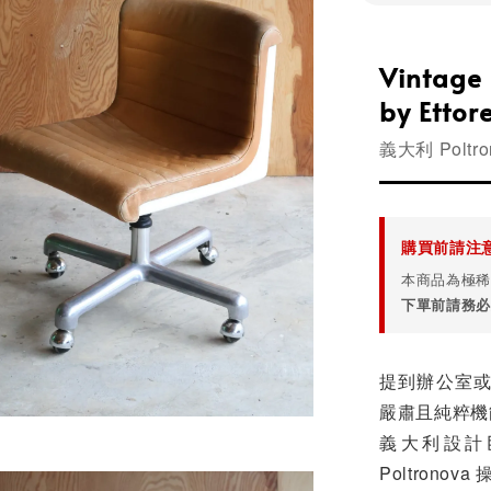
Vintage 
by Ettor
義大利 Poltr
購買前請注
本商品為極稀
下單前請務必
提到辦公室
嚴肅且純粹機
義大利設計巨擘 E
Poltronov