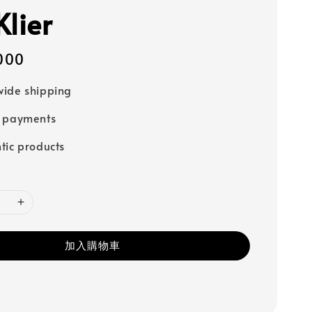
Klier
000
ide shipping
e payments
tic products
加入購物車