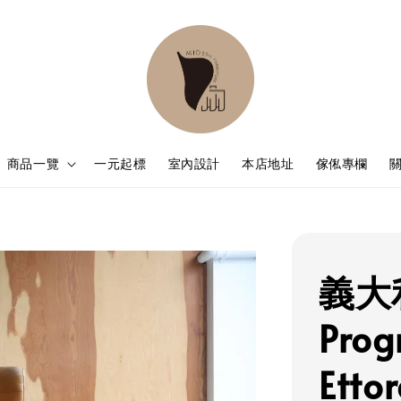
商品一覽
一元起標
室內設計
本店地址
傢俬專欄
義大利 
Pro
Etto