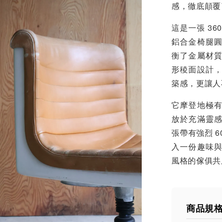
感，徹底顛覆
這是一張 3
鋁合金椅腿
衡了金屬材
形稜面設計
築感，更讓人
它摩登地極
放於充滿靈
張帶有強烈 
入一份趣味
風格的傢俱共
商品規