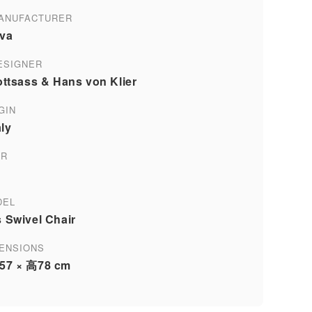
ANUFACTURER
ova
ESIGNER
ottsass & Hans von Klier
GIN
ly
AR
DEL
 Swivel Chair
MENSIONS
57 × 高78 cm