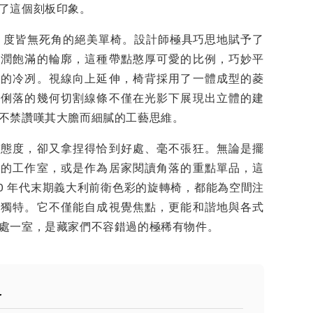
了這個刻板印象。
60 度皆無死角的絕美單椅。設計師極具巧思地賦予了
圓潤飽滿的輪廓，這種帶點憨厚可愛的比例，巧妙平
質的冷冽。視線向上延伸，椅背採用了一體成型的菱
，俐落的幾何切割線條不僅在光影下展現出立體的建
不禁讚嘆其大膽而細膩的工藝思維。
有態度，卻又拿捏得恰到好處、毫不張狂。無論是擺
感的工作室，或是作為居家閱讀角落的重點單品，這
60 年代末期義大利前衛色彩的旋轉椅，都能為空間注
與獨特。它不僅能自成視覺焦點，更能和諧地與各式
處一室，是藏家們不容錯過的極稀有物件。
格