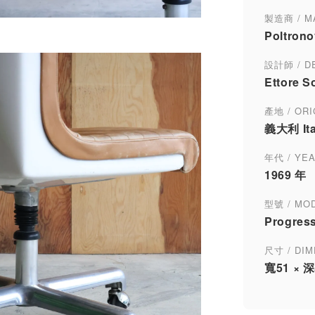
製造商 / M
Poltron
設計師 / D
Ettore S
產地 / ORI
義大利 Ita
年代 / YE
1969 年
型號 / MO
Progress
尺寸 / DI
寬51 × 深