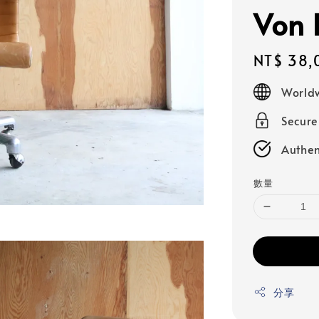
Von 
Regular
NT$ 38,
price
Worldw
Secur
Authen
數量
分享