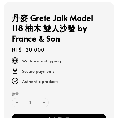
丹麥 Grete Jalk Model
118 柚木 雙人沙發 by
France & Son
Regular
NT$ 120,000
price
Worldwide shipping
Secure payments
Authentic products
數量