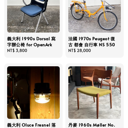
義大利 1990s Dorsal 寫
法國 1970s Peugeot 復
字辦公椅 for OpenArk
古 都會 自行車 NS 550
Regular
NT$ 3,800
Regular
NT$ 28,000
price
price
義大利 Oluce Fresnel 落
丹麥 1960s Møller No.