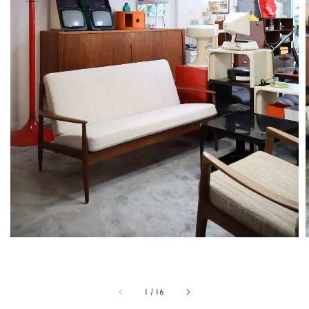
1
/
16