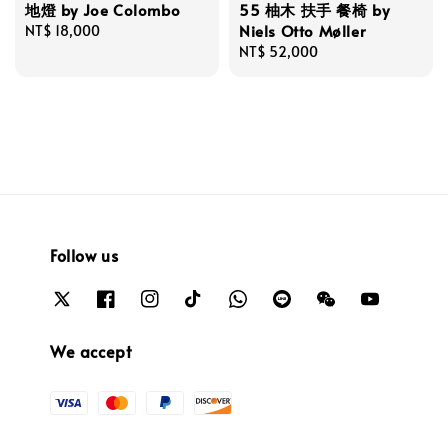
地燈 by Joe Colombo
55 柚木 扶手 餐椅 by
Niels Otto Møller
Regular
NT$ 18,000
price
Regular
NT$ 52,000
price
Follow us
We accept