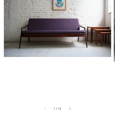
1
/
13