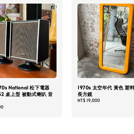
70s National 松下電器
1970s 太空年代 黃色 塑
252 桌上型 被動式喇叭 音
長方鏡
Regular
NT$ 19,000
price
00