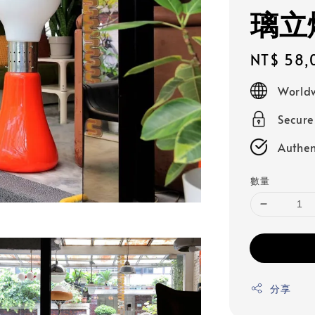
璃立
Regular
NT$ 58,
price
Worldw
Secur
Authen
數量
分享