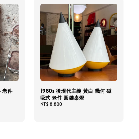
料 老件
1980s 後現代主義 黃白 幾何 磁
吸式 老件 圓錐桌燈
Regular
NT$ 8,800
price