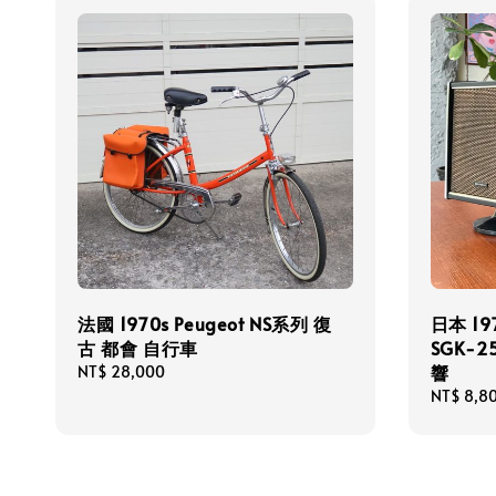
法國 1970s Peugeot NS系列 復
日本 19
古 都會 自行車
SGK-
響
Regular
NT$ 28,000
price
Regular
NT$ 8,8
price