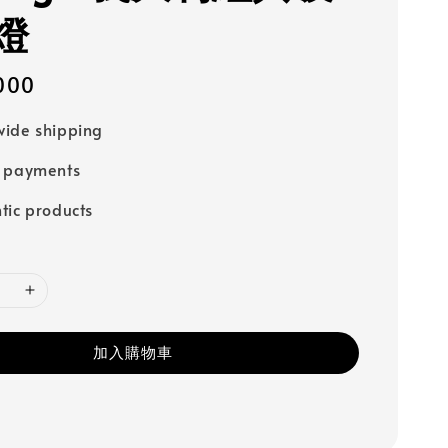
燈
000
ide shipping
e payments
tic products
加入購物車