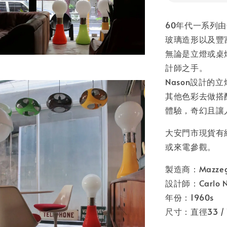
60年代一系列由C
玻璃造形以及豐
無論是立燈或桌
計師之手。
Nason設計
其他色彩去做搭
體驗，奇幻且讓
大安門市現貨有
或來電參觀。
製造商：Mazzega 
設計師：Carlo N
年份：1960s
尺寸：直徑33 /