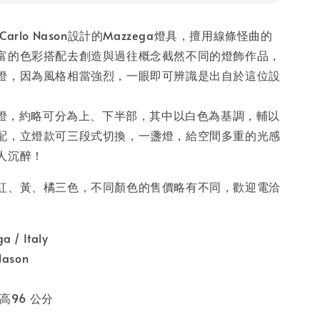
arlo Nason設計的Mazzega燈具，擅用線條怪曲的
富的色彩搭配去創造與過往概念截然不同的燈飾作品，
燈，因為風格相當強烈，一眼即可辨識是出自於這位設
的立燈，約略可分為上、下半部，其中以白色為基調，輔以
配，立燈款可三段式切換，一盞燈，給空間多重的光感
人沉醉！
紅、黃、橘三色，不同顏色的售價略有不同，歡迎電洽
/ Italy
ason
 高96 公分