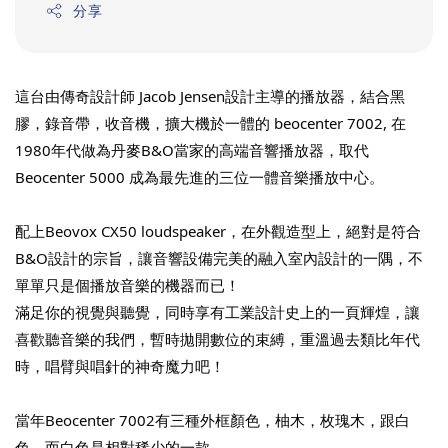
分享
這台由傳奇設計師 Jacob Jensen設計主導的播放器，結合黑
膠，錄音帶，收音機，擴大機於一體的 beocenter 7002, 在
1980年代做為丹麥B&O當家的高端音響播放器，取代 
Beocenter 5000 成為最先進的三位一體音樂播放中心。
配上Beovox CX50 loudspeaker，在外觀造型上，絕對是符合
B&O設計的宗旨，讓音響設備完美的融入室內設計的一隅，不
單單只是個播放音樂的機器而已！
滿足你的視覺與聽覺，同時享有工業設計史上的一頁輝煌，讓
喜歡聽音樂的我們，暫時拋開數位的束縛，重溫過去類比年代
時，唱臂與唱針的神奇魔力吧！
當年Beocenter 7002有三種外框顏色，柚木，枚瑰木，跟白
色，而白色是相對稀少的一款。