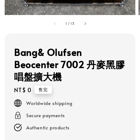
1
/
13
Bang& Olufsen
Beocenter 7002 丹麥黑膠
唱盤擴大機
Regular
NT$ 0
售完
price
Worldwide shipping
Secure payments
Authentic products