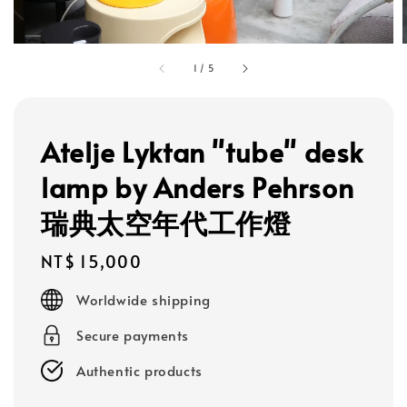
1
/
5
Atelje Lyktan "tube" desk
lamp by Anders Pehrson
瑞典太空年代工作燈
Regular
NT$ 15,000
price
Worldwide shipping
Secure payments
Authentic products