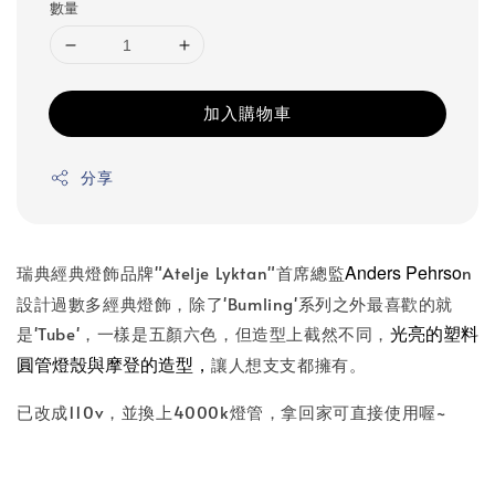
數量
加入購物車
分享
Anders Pehrso
瑞典經典燈飾品牌"Atelje Lyktan"首席總監
n
設計過數多經典燈飾，除了'Bumling'系列之外最喜歡的就
光亮的塑料
是'Tube'，一樣是五顏六色，但造型上截然不同，
圓管燈殼與摩登的造型，
讓人想支支都擁有。
已改成110v，並換上4000k燈管，拿回家可直接使用喔~