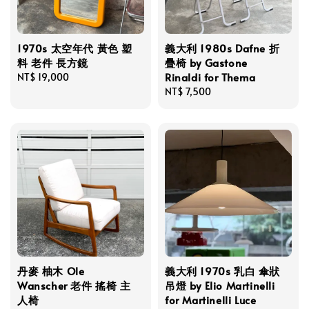
1970s 太空年代 黃色 塑
義大利 1980s Dafne 折
料 老件 長方鏡
疊椅 by Gastone
Rinaldi for Thema
Regular
NT$ 19,000
price
Regular
NT$ 7,500
price
丹麥 柚木 Ole
義大利 1970s 乳白 傘狀
Wanscher 老件 搖椅 主
吊燈 by Elio Martinelli
人椅
for Martinelli Luce