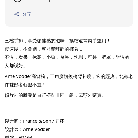
分享
三檔手排，享受頓挫感的滋味，換檔還需兩手並用！
沒速度，不會跑，就只能靜靜的擺著.....
不過，看書，休憩，小睡，發呆，沈思，可是一把罩，坐過的
人都説好。
Arne 
Vodder高背椅，三角度切換椅背斜度，它的經典，北歐老
件愛好者心照不宣！
照片裡的腳凳是自行搭配非同一組，需額外購買。
製造商：France & Son / 丹麥
設計師：Arne Vodder
型號：FD164