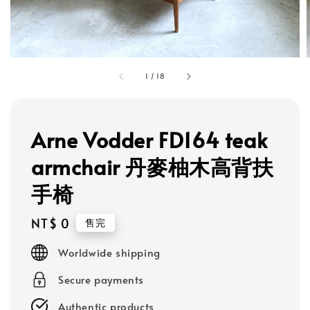
1
/
18
Arne Vodder FD164 teak
armchair 丹麥柚木高背扶
手椅
Regular
NT$ 0
售完
price
Worldwide shipping
Secure payments
Authentic products