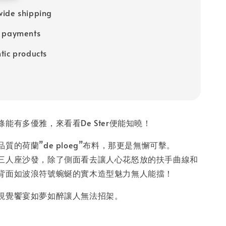
ide shipping
e payments
tic products
能有多優雅，來看看De Ster便能知曉！
質的荷蘭”de ploeg”布料，那更是無懈可擊。
三人座沙發，除了側面看去讓人心花怒放的扶手曲線和
背面如波浪符號蜿蜒的實木造型魅力無人能擋！
視覺饗宴如夢如醉讓人無法招架。