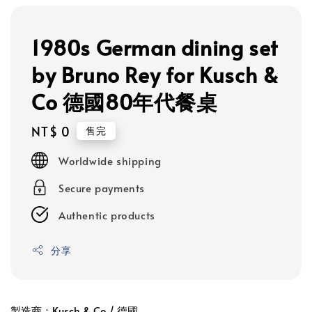
1980s German dining set
by Bruno Rey for Kusch &
Co 德國80年代餐桌
Regular
NT$ 0
售完
price
Worldwide shipping
Secure payments
Authentic products
分享
製造商：Kusch & Co / 德國