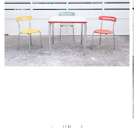
1
/
21