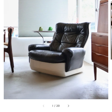
1
/
20