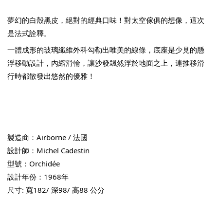
夢幻的白殼黑皮，絕對的經典口味！對太空傢俱的想像，這次
是法式詮釋。
一體成形的玻璃纖維外科勾勒出唯美的線條，底座是少見的懸
浮移動設計，內縮滑輪，讓沙發飄然浮於地面之上，連推移滑
行時都散發出悠然的優雅！
製造商：Airborne / 法國
設計師：Michel Cadestin
型號：Orchidée
設計年份：1968年
尺寸: 寬182/ 深98/ 高88 公分