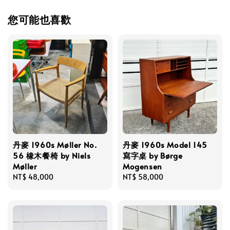
您可能也喜歡
丹麥 1960s Møller No.
丹麥 1960s Model 145
56 橡木餐椅 by Niels
寫字桌 by Børge
Møller
Mogensen
Regular
NT$ 48,000
Regular
NT$ 58,000
price
price