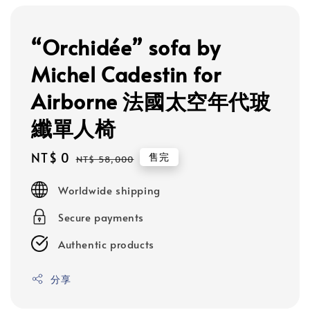
“Orchidée” sofa by
Michel Cadestin for
Airborne 法國太空年代玻
纖單人椅
Sale
NT$ 0
Regular
售完
NT$ 58,000
price
price
Worldwide shipping
Secure payments
Authentic products
分享