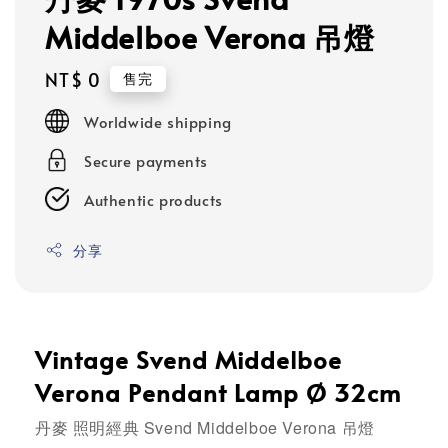
Middelboe Verona 吊燈
Regular
NT$ 0
售完
price
Worldwide shipping
Secure payments
Authentic products
分享
Vintage Svend Middelboe
Verona Pendant Lamp Ø 32cm
丹麥 照明經典 Svend Middelboe Verona 吊燈