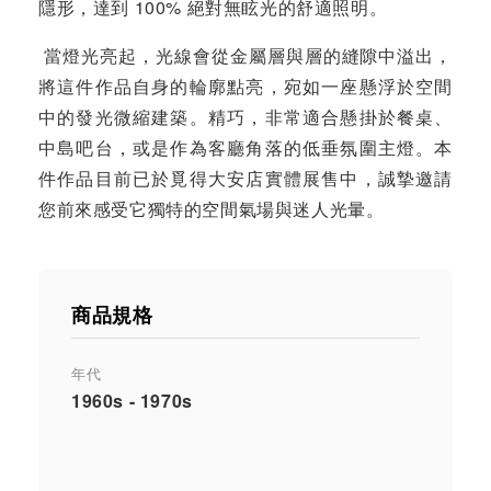
隱形，達到 100% 絕對無眩光的舒適照明。
當燈光亮起，光線會從金屬層與層的縫隙中溢出，
將這件作品自身的輪廓點亮，宛如一座懸浮於空間
中的發光微縮建築。精巧，非常適合懸掛於餐桌、
中島吧台，或是作為客廳角落的低垂氛圍主燈。本
件作品目前已於覓得大安店實體展售中，誠摯邀請
您前來感受它獨特的空間氣場與迷人光暈。
商品規格
年代
1960s - 1970s