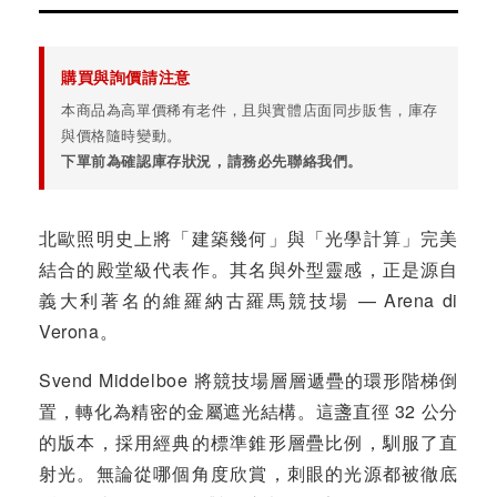
購買與詢價請注意
本商品為高單價稀有老件，且與實體店面同步販售，庫存
與價格隨時變動。
下單前為確認庫存狀況，請務必先聯絡我們。
北歐照明史上將「建築幾何」與「光學計算」完美
結合的殿堂級代表作。其名與外型靈感，正是源自
義大利著名的維羅納古羅馬競技場 — Arena di
Verona。
Svend Middelboe 將競技場層層遞疊的環形階梯倒
置，轉化為精密的金屬遮光結構。這盞直徑 32 公分
的版本，採用經典的標準錐形層疊比例，馴服了直
射光。無論從哪個角度欣賞，刺眼的光源都被徹底