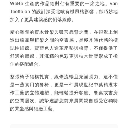
WeBé 生產的作品絕對佔有重要的一席之地。van
Teeffelen 的設計深受北歐有機風格影響，卻巧妙地
加入了更具建築感的俐落線條。
精心雕塑的實木骨架與弧形靠背之間，在視覺上創
造出椅靠與框架之間的空靈感，是極具時代感的標
誌性細節。寶藍色人造革座墊與椅背，不僅提供了
舒適的體感，其沉穩的色彩更與柚木骨架形成了極
佳的搭配組合。
整張椅子結構扎實，線條流暢且充滿張力。這不僅
是一盞實用的餐椅，更是一件展現世紀中葉精湛木
作工藝的立體雕塑，能輕鬆提升客廳、餐桌或書房
的空間層次。誠摯邀請您前來展間親自感受它獨特
的乘坐感與細緻工藝。