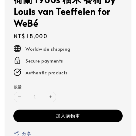
Louis van Teeffelen for
WeBé
Regular
NT$ 18,000
price
Worldwide shipping
Secure payments
Authentic products
數量
加入購物車
分享