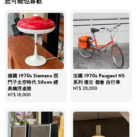
您可能也喜歡
德國 1970s Siemens 西
法國 1970s Peugeot NS
門子太空時代 Siform 經
系列 復古 都會 自行車
典幽浮桌燈
Regular
NT$ 28,000
Regular
NT$ 18,000
price
price