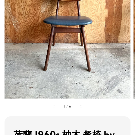
1
/
6
荷蘭 1960s 柚木 餐椅 by