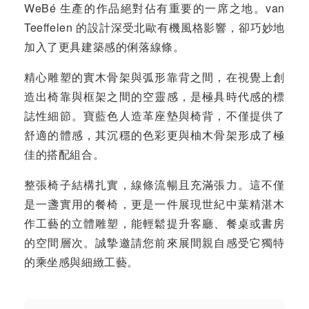
WeBé 生產的作品絕對佔有重要的一席之地。van
Teeffelen 的設計深受北歐有機風格影響，卻巧妙地
加入了更具建築感的俐落線條。
精心雕塑的實木骨架與弧形靠背之間，在視覺上創
造出椅靠與框架之間的空靈感，是極具時代感的標
誌性細節。寶藍色人造革座墊與椅背，不僅提供了
舒適的體感，其沉穩的色彩更與柚木骨架形成了極
佳的搭配組合。
整張椅子結構扎實，線條流暢且充滿張力。這不僅
是一盞實用的餐椅，更是一件展現世紀中葉精湛木
作工藝的立體雕塑，能輕鬆提升客廳、餐桌或書房
的空間層次。誠摯邀請您前來展間親自感受它獨特
的乘坐感與細緻工藝。