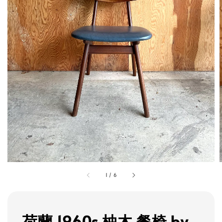
1
/
6
荷蘭 1960s 柚木 餐椅 by