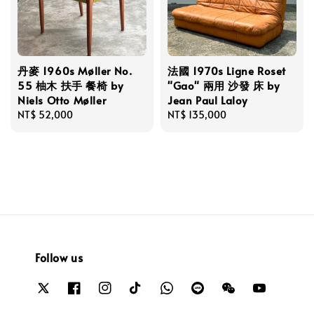
丹麥 1960s Møller No.
法國 1970s Ligne Roset
55 柚木 扶手 餐椅 by
"Gao" 兩用 沙發 床 by
Niels Otto Møller
Jean Paul Laloy
Regular
NT$ 52,000
Regular
NT$ 135,000
price
price
Follow us