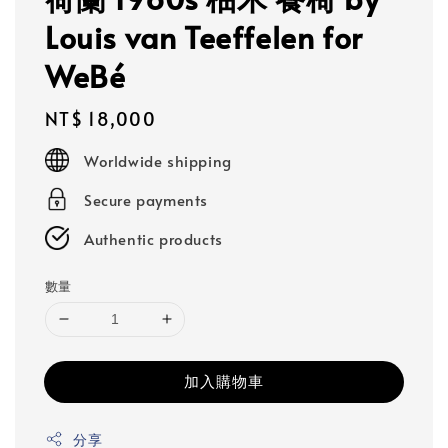
Louis van Teeffelen for
WeBé
Regular
NT$ 18,000
price
Worldwide shipping
Secure payments
Authentic products
數量
加入購物車
分享