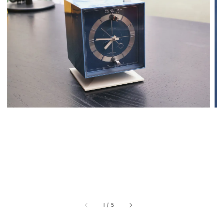
1
/
5