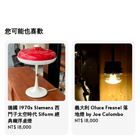
您可能也喜歡
德國 1970s Siemens 西
義大利 Oluce Fresnel 落
門子太空時代 Siform 經
地燈 by Joe Colombo
典幽浮桌燈
Regular
NT$ 18,000
Regular
NT$ 18,000
price
price