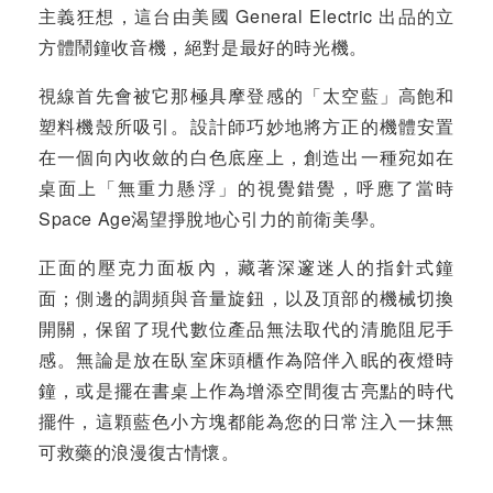
主義狂想，這台由美國 General Electric 出品的立
方體鬧鐘收音機，絕對是最好的時光機。
視線首先會被它那極具摩登感的「太空藍」高飽和
塑料機殼所吸引。設計師巧妙地將方正的機體安置
在一個向內收斂的白色底座上，創造出一種宛如在
桌面上「無重力懸浮」的視覺錯覺，呼應了當時
Space Age渴望掙脫地心引力的前衛美學。
正面的壓克力面板內，藏著深邃迷人的指針式鐘
面；側邊的調頻與音量旋鈕，以及頂部的機械切換
開關，保留了現代數位產品無法取代的清脆阻尼手
感。無論是放在臥室床頭櫃作為陪伴入眠的夜燈時
鐘，或是擺在書桌上作為增添空間復古亮點的時代
擺件，這顆藍色小方塊都能為您的日常注入一抹無
可救藥的浪漫復古情懷。