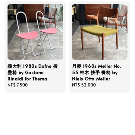
義大利 1980s Dafne 折
丹麥 1960s Møller No.
疊椅 by Gastone
55 柚木 扶手 餐椅 by
Rinaldi for Thema
Niels Otto Møller
Regular
NT$ 7,500
Regular
NT$ 52,000
price
price