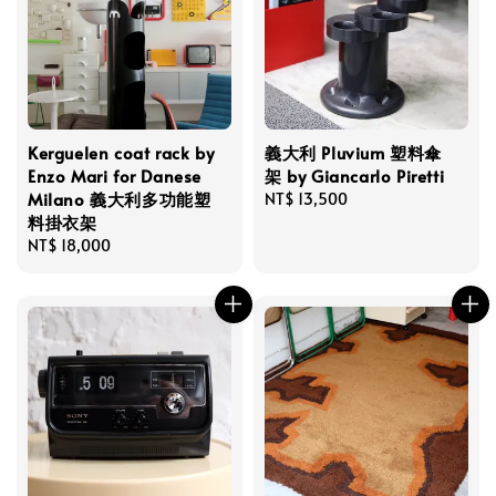
Kerguelen coat rack by
義大利 Pluvium 塑料傘
Enzo Mari for Danese
架 by Giancarlo Piretti
Milano 義大利多功能塑
Regular
NT$ 13,500
料掛衣架
price
Regular
NT$ 18,000
price