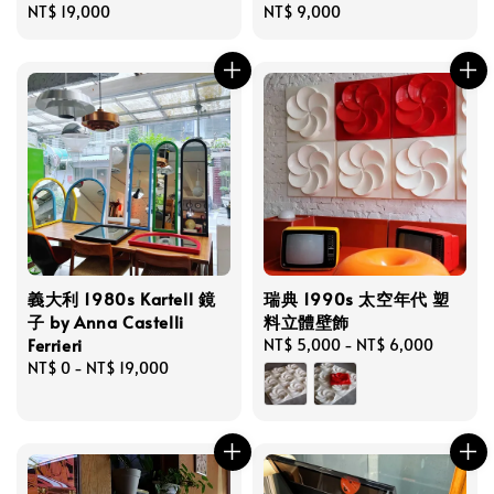
Regular
NT$ 19,000
Regular
NT$ 9,000
price
price
義大利 1980s Kartell 鏡
瑞典 1990s 太空年代 塑
子 by Anna Castelli
料立體壁飾
Ferrieri
Regular
NT$ 5,000
-
NT$ 6,000
Regular
NT$ 0
-
NT$ 19,000
price
price