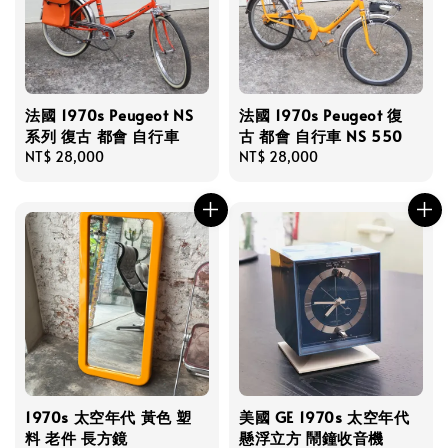
法國 1970s Peugeot NS
法國 1970s Peugeot 復
系列 復古 都會 自行車
古 都會 自行車 NS 550
Regular
NT$ 28,000
Regular
NT$ 28,000
price
price
1970s 太空年代 黃色 塑
美國 GE 1970s 太空年代
料 老件 長方鏡
懸浮立方 鬧鐘收音機