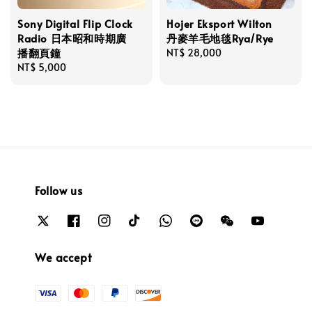
Sony Digital Flip Clock
Hojer Eksport Wilton
Radio 日本昭和時期廣
丹麥羊毛地毯Rya/Rye
播翻頁鐘
Regular
NT$ 28,000
Regular
NT$ 5,000
price
price
Follow us
We accept