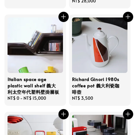
price
Regular
NT$ 28,000
price
Italian space age
Richard Ginori 1980s
plastic wall shelf 義大
coffee pot 義大利瓷咖
利太空年代塑料壁掛層板
啡壺
Regular
NT$ 0
-
NT$ 15,000
Regular
NT$ 3,500
price
price