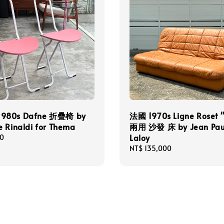
980s Dafne 折疊椅 by
法國 1970s Ligne Roset 
 Rinaldi for Thema
兩用 沙發 床 by Jean Pau
Laloy
00
Regular
NT$ 135,000
price