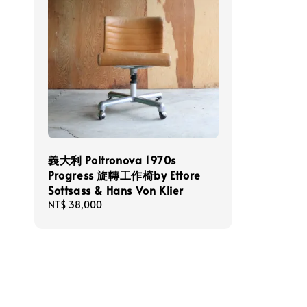
義大利 Poltronova 1970s
Progress 旋轉工作椅by Ettore
Sottsass & Hans Von Klier
Regular
NT$ 38,000
price