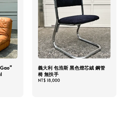
"Gao"
義大利 包浩斯 黑色燈芯絨 鋼管
l
椅 無扶手
Regular
NT$ 18,000
price