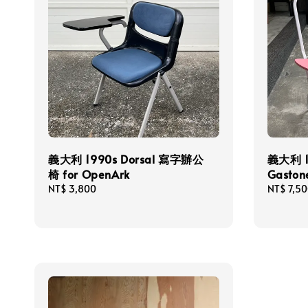
義大利 1990s Dorsal 寫字辦公
義大利 1
椅 for OpenArk
Gastone
Regular
NT$ 3,800
Regular
NT$ 7,5
price
price